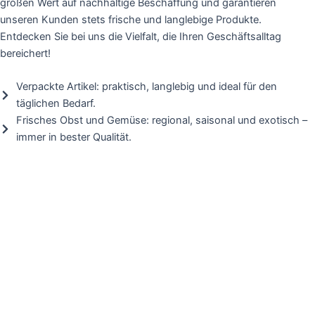
großen Wert auf nachhaltige Beschaffung und garantieren
i
unseren Kunden stets frische und langlebige Produkte.
g
Entdecken Sie bei uns die Vielfalt, die Ihren Geschäftsalltag
h
bereichert!
t
Verpackte Artikel: praktisch, langlebig und ideal für den
täglichen Bedarf.
Frisches Obst und Gemüse: regional, saisonal und exotisch –
immer in bester Qualität.
Früchte