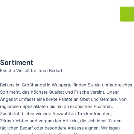
Zum
J
Inhalt
k
springen
i
-
b
u
r
g
Sortiment
e
Frische Vielfalt für Ihren Bedarf
r
-
Bei uns im Großhandel in Wuppertal finden Sie ein umfangreiches
m
Sortiment, das höchste Qualität und Frische vereint. Unser
e
Angebot umfasst eine breite Palette an Obst und Gemüse, von
n
regionalen Spezialitäten bis hin zu exotischen Früchten.
u
Zusätzlich bieten wir eine Auswahl an Trockenfrüchten,
-
Zitrusfrüchten und verpackten Artikeln, die sich ideal für den
l
täglichen Bedarf oder besondere Anlässe eignen. Wir legen