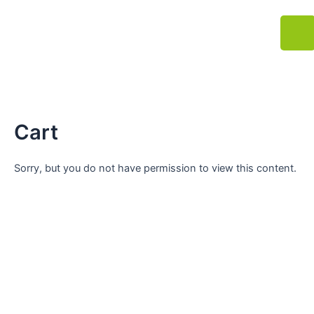
Zum
J
Inhalt
k
springen
i
-
b
u
r
Cart
g
e
Sorry, but you do not have permission to view this content.
r
-
m
e
n
u
-
l