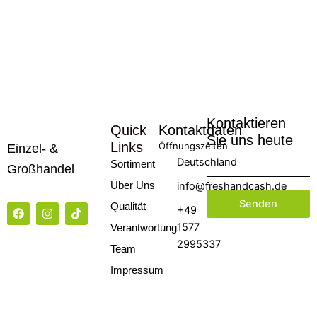
Kontaktieren
Quick
Kontaktdaten
Sie uns heute
Links
Öffnungszeiten
Einzel- &
Deutschland
Sortiment
Großhandel
Über Uns
info@freshandcash.de
Senden
F
I
T
Qualität
+49
a
n
i
1577
Verantwortung
c
s
k
e
t
t
2995337
Team
b
a
o
o
g
k
Impressum
o
r
k
a
m